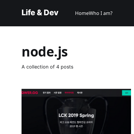
Life & Dev
Home
Who I am?
node.js
A collection of 4 posts
QWER.GG 를 통해 배운 것들