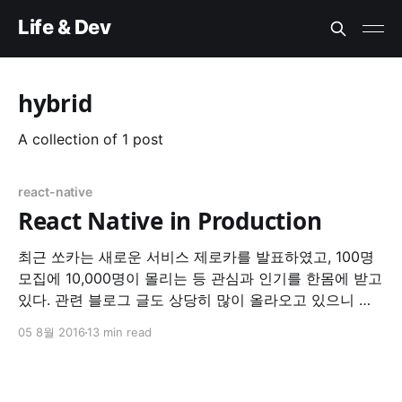
Life & Dev
hybrid
A collection of 1 post
react-native
React Native in Production
최근 쏘카는 새로운 서비스 제로카를 발표하였고, 100명
모집에 10,000명이 몰리는 등 관심과 인기를 한몸에 받고
있다. 관련 블로그 글도 상당히 많이 올라오고 있으니 궁
금하시면 한번쯤 찾아보시라. 제로카는 고객에게 판매 및
05 8월 2016
13 min read
인도되는 차량인 동시에, 쏘카로서 서비스 내에서 운영되
어야 하는 레거시 인듯 아닌듯 애매한 다소 복잡한 상황에
서 개발 계획이 세워졌다. 그리고