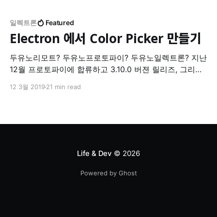
일렉트론
Featured
Electron 에서 Color Picker 만들기
두유노리모트? 두유노프로토파이? 두유노일렉트론? 지난
12월 프로토파이에 합류하고 3.10.0 버젼 릴리즈, 그리고
3.10.1 버젼 핫픽스를 앞 둔 시점에서 기억에 남는 개발 과
12 3월 2019
21 min read
정을 기록해본다. Protopie Studio 프로토파이 스튜디오
는 Electron 으로 개발된 데스크탑 어플리케이션으로 주
로 디자이너들이 Sketch, Adobe XD, Figma 와 같은 UI
툴로 디자인을 한 후, 시연 혹은
Life & Dev
© 2026
Powered by Ghost