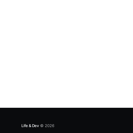
에 대한 좋은 답변이라고 생각한다. 작동하게 만들
고, 제대로 만들고, 최적화 하자. @Kent Beck 가까이
하기엔
Life & Dev
© 2026