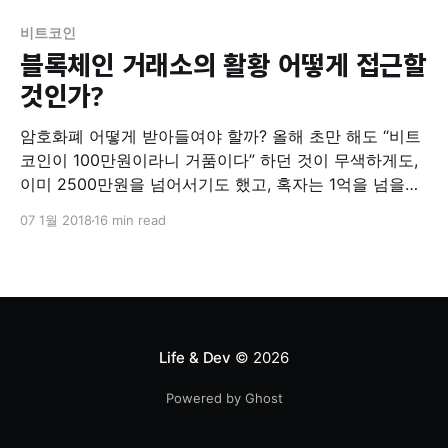
다며 내 놓은 조치가 가격 폭락으로 이루어지며 외려 심각
한 손해를 끼쳤다. 순간적으로 50%
비트코인
블록체인 거래소의 활황 어떻게 접근할
것인가?
암호화폐 어떻게 받아들여야 할까? 올해 초만 해도 “비트
코인이 100만원이라니 거품이다” 하던 것이 무색하게도,
이미 2500만원을 넘어서기도 했고, 혹자는 1억을 넘을것
이라고 예측하기도 한다. 누구는 이렇게 불안정한 것은 화
07 1월 2018
16 min read
폐로 쓸 수 없다고 하고, 누구는 전송 수수료가 지나치게
많다고들 한다. 투기인지 투자인지 알 수 없을 만큼 요동
치는 암호화폐에 대해 이야기해보고자 한다. 1. 계속
Life & Dev
© 2026
Powered by Ghost