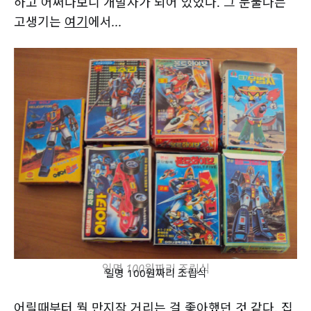
하고 어쩌다보니 개발자가 되어 있었다.
그 눈물나는
고생기는
여기
에서...
일명 100원짜리 조립식
일명 100원짜리 조립식
어릴때부터 뭘 만지작 거리는 걸 좋아했던 것 같다. 집