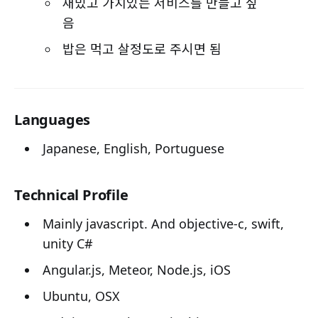
재밌고 가치있는 서비스를 만들고 싶
음
밥은 먹고 살정도로 주시면 됨
Languages
Japanese, English, Portuguese
Technical Profile
Mainly javascript. And objective-c, swift,
unity C#
Angular.js, Meteor, Node.js, iOS
Ubuntu, OSX