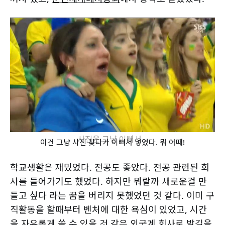
사진은 그냥 이뻐서...
이건 그냥 사진 찾다가 이뻐서 넣었다. 뭐 어때!
학교생활은 재밌었다. 전공도 좋았다. 전공 관련된 회
사를 들어가기도 했었다. 하지만 뭐랄까
새로운걸 만
들고 싶다
라는 꿈을 버리지 못했었던 것 같다. 이미 구
직활동을 할때부터 벤처에 대한 욕심이 있었고, 시간
을 자유롭게 쓸 수 있을 것 같은 외국계 회사로 발길을