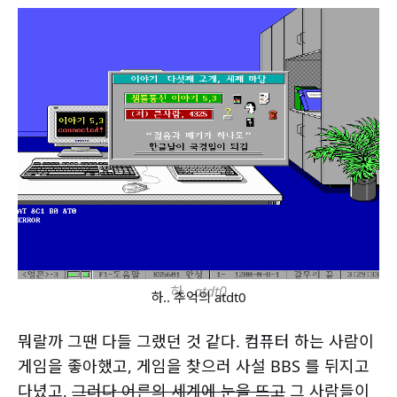
하.. atdt0
하.. 추억의 atdt0
뭐랄까 그땐 다들 그랬던 것 같다. 컴퓨터 하는 사람이
게임을 좋아했고, 게임을 찾으러 사설 BBS 를 뒤지고
다녔고,
그러다 어른의 세계에 눈을 뜨고
그 사람들이